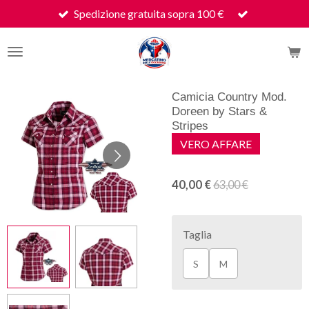
Spedizione gratuita sopra 100 €
Vai
al
contenuto
principale
Camicia Country Mod.
Doreen by Stars &
Stripes
VERO AFFARE
40,00 €
63,00 €
Taglia
S
M